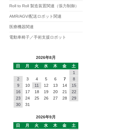
POC
Roll to Roll 製造装置関連（張力制御）
POB
AMR/AGV/配送ロボット関連
PMC
医療機器関連
PMB
電動車椅子／手術支援ロボット
PB
MHワンショット
EMP
2026年8月
DMP
日
月
火
水
木
金
土
1
NC
2
3
4
5
6
7
8
NB
9
10
11
12
13
14
15
JC
16
17
18
19
20
21
22
23
24
25
26
27
28
29
EP
30
31
TZ
2026年9月
TO
日
月
火
水
木
金
土
SF