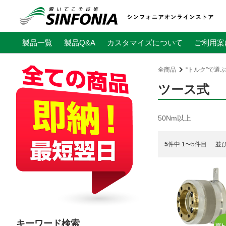
製品一覧
製品Q&A
カスタマイズについて
ご利用案
全商品
“トルク”で選ぶ
ツース式
50Nm以上
5
件中 1〜5件目
並
キーワード検索