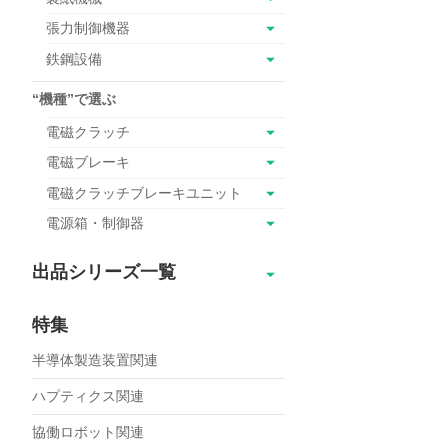
張力制御機器
鉄鋼設備
“機種”で選ぶ
電磁クラッチ
電磁ブレーキ
電磁クラッチブレーキユニット
電源箱・制御器
出品シリーズ一覧
SBR
特集
SBR超小形
半導体製造装置関連
SBM
ERS-L
ハプティクス関連
ERS-A
協働ロボット関連