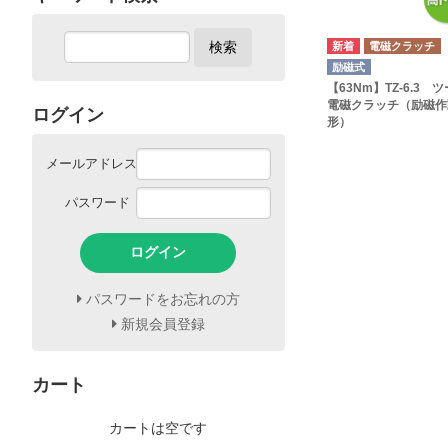
検索
電磁クラッチ
励磁式
【63Nm】TZ-6.3 
電磁クラッチ（励磁作
ログイン
形）
メールアドレス
パスワード
ログイン
パスワードをお忘れの方
新規会員登録
カート
カートは空です