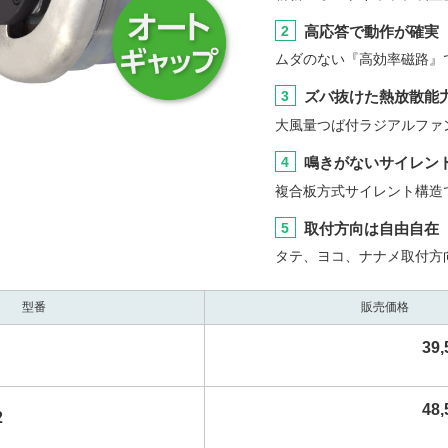
2
高応答で動作が確実
ムダのない『高効率磁路』
3
ズバ抜けた熱放散能
大風量つば付ラジアルファ
4
鳴きがないサイレン
複合板方式サイレント構造
5
取付方向は自由自在
タテ、ヨコ、ナナメ取付方
型番
販売価格
39
48
2