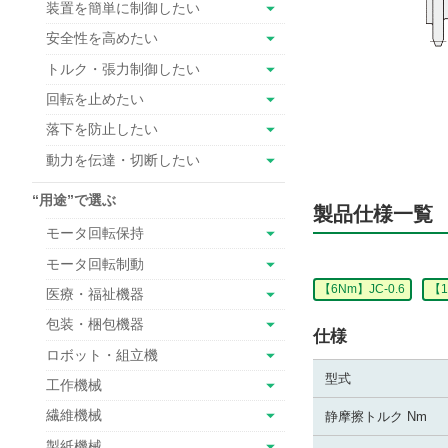
装置を簡単に制御したい
安全性を高めたい
トルク・張力制御したい
回転を止めたい
落下を防止したい
動力を伝達・切断したい
“用途”で選ぶ
製品仕様一覧
モータ回転保持
モータ回転制動
【6Nm】JC-0.6
【1
医療・福祉機器
包装・梱包機器
仕様
ロボット・組立機
型式
工作機械
繊維機械
静摩擦トルク Nm
製紙機械