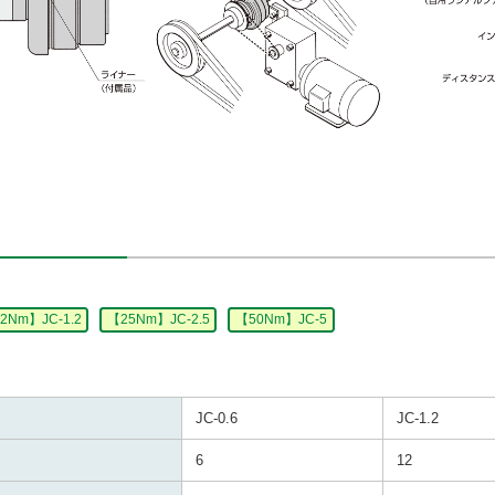
2Nm】JC-1.2
【25Nm】JC-2.5
【50Nm】JC-5
JC-0.6
JC-1.2
6
12