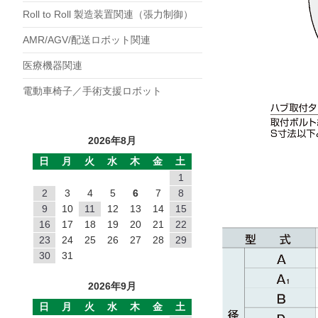
POC
Roll to Roll 製造装置関連（張力制御）
POB
AMR/AGV/配送ロボット関連
PMC
医療機器関連
PMB
電動車椅子／手術支援ロボット
PB
MHワンショット
EMP
2026年8月
DMP
日
月
火
水
木
金
土
1
NC
2
3
4
5
6
7
8
NB
9
10
11
12
13
14
15
JC
16
17
18
19
20
21
22
23
24
25
26
27
28
29
EP
30
31
TZ
2026年9月
TO
日
月
火
水
木
金
土
SF