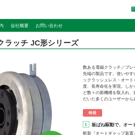
内
会社概要
お問い合わせ
クラッチ JC形シリーズ
数ある電磁クラッチ／ブレ
先端の製品です。使いやす
ックラッシュレス・オート
度、長寿命化を実現。しか
ど数々の新機構を取入れ、
だいた多くのユーザーから
特長
1
板ばね駆動で、オー
斬新『オートギャップ装置