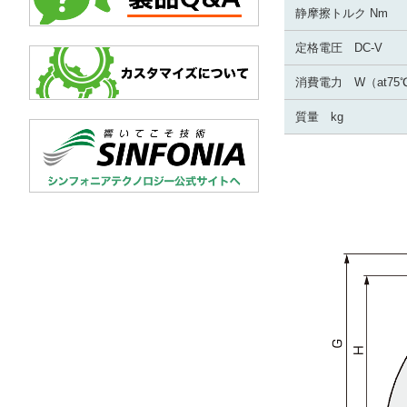
静摩擦トルク Nm
定格電圧 DC-V
消費電力 W（at75
質量 kg