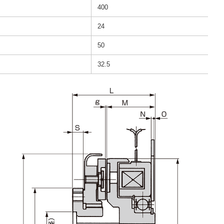
400
24
50
32.5