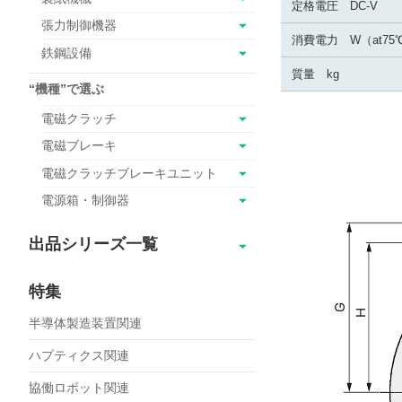
定格電圧 DC-V
張力制御機器
消費電力 W（at75
鉄鋼設備
質量 kg
“機種”で選ぶ
電磁クラッチ
電磁ブレーキ
電磁クラッチブレーキユニット
電源箱・制御器
出品シリーズ一覧
SBR
特集
SBR超小形
半導体製造装置関連
SBM
ERS-L
ハプティクス関連
ERS-A
協働ロボット関連