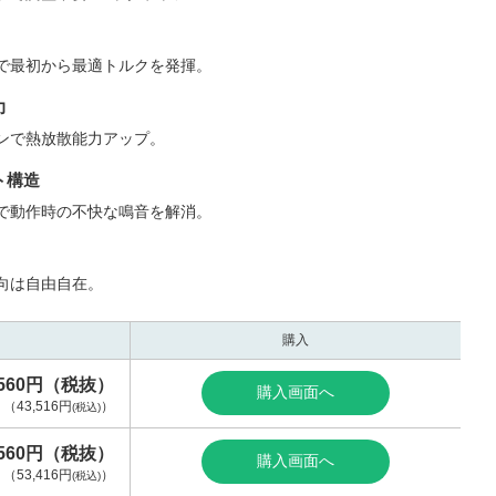
で最初から最適トルクを発揮。
力
ンで熱放散能力アップ。
ト構造
で動作時の不快な鳴音を解消。
向は自由自在。
購入
,560円（税抜）
購入画面へ
（
43,516円
）
(税込)
,560円（税抜）
購入画面へ
（
53,416円
）
(税込)