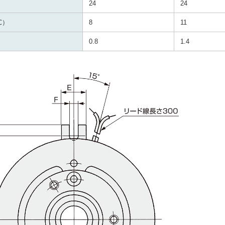
24
24
℃）
8
11
0.8
1.4