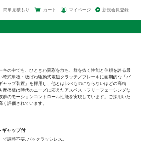
簡単見積もり
カート
マイページ
新規会員登録
ーキの中でも、ひときわ異彩を放ち、群を抜く性能と信頼を誇る最
い乾式単板・板ばね駆動式電磁クラッチ／ブレーキに画期的な「バ
ギャップ装置」を採用し、他とは比べものにならないほどの高精
も摩擦板は時代のニーズに応えたアスベストフリーフェーシングな
抜群のモーションコントロール性能を実現しています。ご採用いた
高く評価されています。
トギャップ付
』で調整不要､バックラッシレス｡