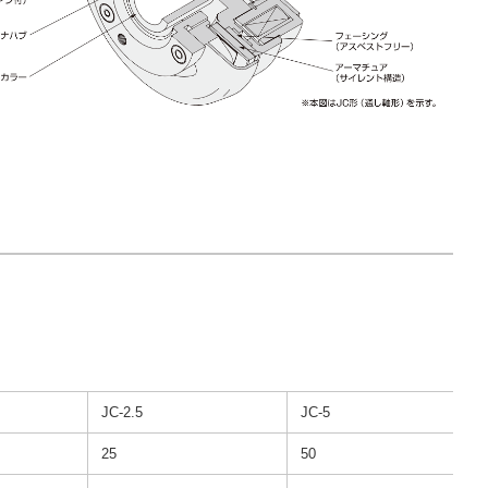
JC-2.5
JC-5
25
50