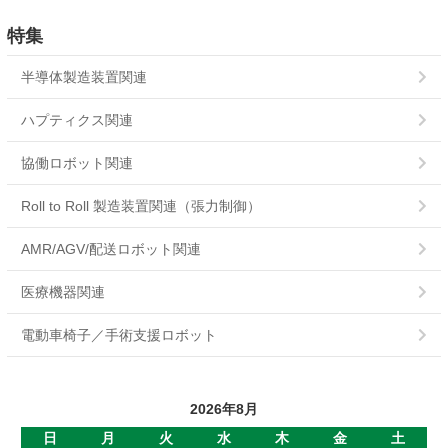
SBR
特集
SBR超小形
半導体製造装置関連
SBM
ハプティクス関連
ERS-L
協働ロボット関連
ERS-A
Roll to Roll 製造装置関連（張力制御）
POC
AMR/AGV/配送ロボット関連
POB
医療機器関連
PMC
電動車椅子／手術支援ロボット
PMB
2026年8月
PB
日
月
火
水
木
金
土