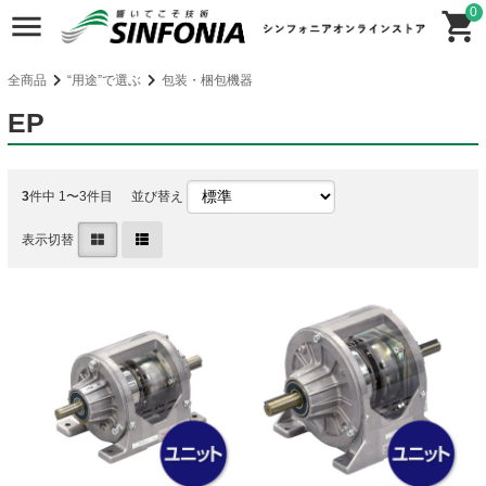
0
全商品
“用途”で選ぶ
包装・梱包機器
EP
3
件中 1〜3件目
並び替え
表示切替