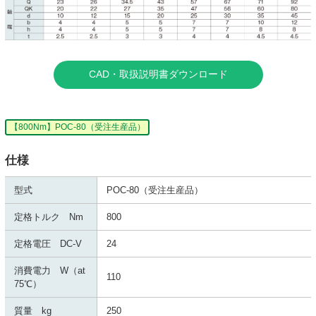
CAD・取扱説明書ダウンロード
【800Nm】POC-80（受注生産品）
仕様
型式
POC-80（受注生産品）
定格トルク Nm
800
定格電圧 DC-V
24
消費電力 W（at
110
75℃）
質量 kg
250