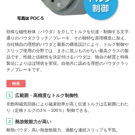
特殊な磁性粉体（パウダ）を介してトルクを伝達・制御する文字
通りのパウダクラッチ／ブレーキ。その独特な原理構造に加え、
当社独自の理想的パウダと最新の構造設計により、トルク制御や
スリップ使用の分野では、まさに並ぶものがない最高クラスの製
品です。性能と信頼性を決定付けるパウダは、独自の材質と特殊
製法によりほぼ球状を実現。自他共に認める理想のパウダクラッ
チ／ブレーキです。
特長
1
広範囲・高精度なトルク制御性
非飽和磁気回路により磁束効率が高く伝達トルクは広範囲にわた
り（定格トルクの3％～100％）制御できる。
2
熱放散能力が高い
耐熱パウダ、高い熱放散能力、過酷な連続スリップも平気。