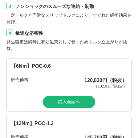
3
ノンショックのスムーズな連結・制動
一定トルクと円滑なスリップトルクにより、すぐれた緩衝効果を
発揮。
4
敏速な応答性
発生磁束は瞬時に有効磁束として働くためトルク立上がりが抜
群。
【6Nm】POC-0.6
販売価格
120,830円（税抜）
（
132,913円
）
(税込)
購入画面へ
【12Nm】POC-1.2
販売価格
145,700円（税抜）