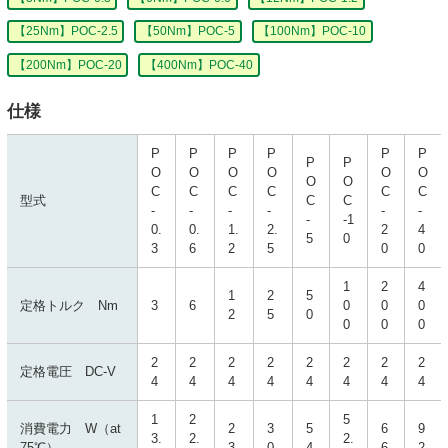
【25Nm】POC-2.5
【50Nm】POC-5
【100Nm】POC-10
【200Nm】POC-20
【400Nm】POC-40
仕様
P
P
P
P
P
P
P
P
O
O
O
O
O
O
O
O
C
C
C
C
C
C
型式
C
C
-
-
-
-
-
-
-
-1
0.
0.
1.
2.
2
4
5
0
3
6
2
5
0
0
1
2
4
1
2
5
定格トルク Nm
3
6
0
0
0
2
5
0
0
0
0
2
2
2
2
2
2
2
2
定格電圧 DC-V
4
4
4
4
4
4
4
4
1
2
5
消費電力 W（at
2
3
5
6
9
3.
2.
2.
75℃）
3
0
4
6
2