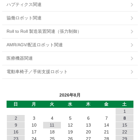
SBM
ハプティクス関連
ERS-L
協働ロボット関連
ERS-A
Roll to Roll 製造装置関連（張力制御）
POC
AMR/AGV/配送ロボット関連
POB
医療機器関連
PMC
電動車椅子／手術支援ロボット
PMB
2026年8月
PB
日
月
火
水
木
金
土
MHワンショット
1
2
3
4
5
6
7
8
EMP
9
10
11
12
13
14
15
16
17
18
19
20
21
22
DMP
23
24
25
26
27
28
29