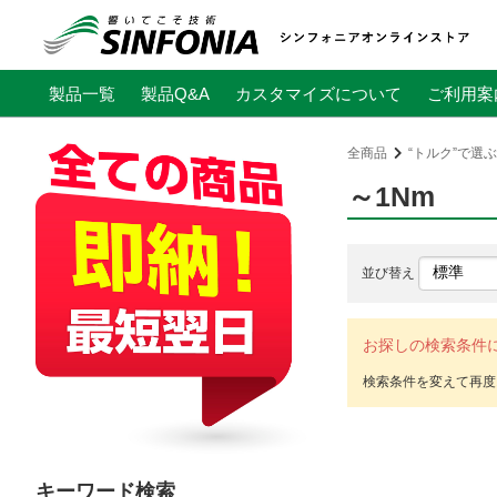
製品一覧
製品Q&A
カスタマイズについて
ご利用案
全商品
“トルク”で選ぶ
～1Nm
並び替え
お探しの検索条件
キーワード検索