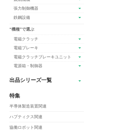
張力制御機器
鉄鋼設備
“機種”で選ぶ
電磁クラッチ
電磁ブレーキ
電磁クラッチブレーキユニット
電源箱・制御器
出品シリーズ一覧
SBR
特集
SBR超小形
半導体製造装置関連
SBM
ERS-L
ハプティクス関連
ERS-A
協働ロボット関連