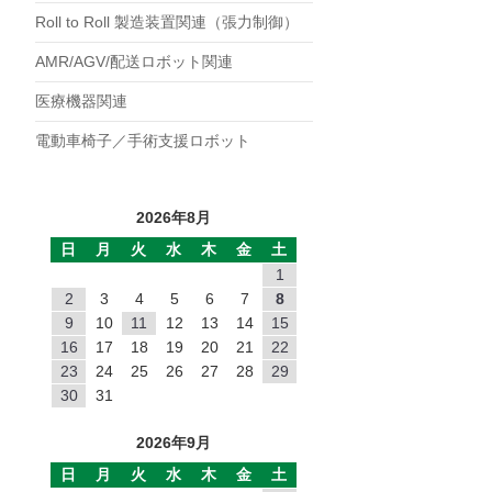
POC
Roll to Roll 製造装置関連（張力制御）
POB
AMR/AGV/配送ロボット関連
PMC
医療機器関連
PMB
電動車椅子／手術支援ロボット
PB
MHワンショット
EMP
2026年8月
DMP
日
月
火
水
木
金
土
1
NC
2
3
4
5
6
7
8
NB
9
10
11
12
13
14
15
JC
16
17
18
19
20
21
22
23
24
25
26
27
28
29
EP
30
31
TZ
2026年9月
TO
日
月
火
水
木
金
土
SF