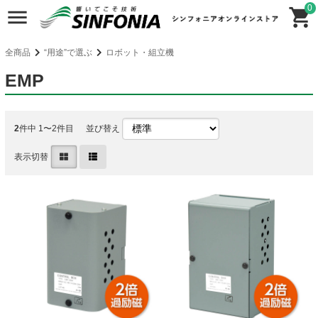
0
全商品
“用途”で選ぶ
ロボット・組立機
EMP
2
件中 1〜2件目
並び替え
表示切替