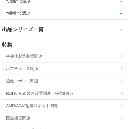
“用途”で選ぶ
“機種”で選ぶ
出品シリーズ一覧
SBR
特集
SBR超小形
半導体製造装置関連
SBM
ハプティクス関連
ERS-L
協働ロボット関連
ERS-A
Roll to Roll 製造装置関連（張力制御）
POC
AMR/AGV/配送ロボット関連
POB
医療機器関連
PMC