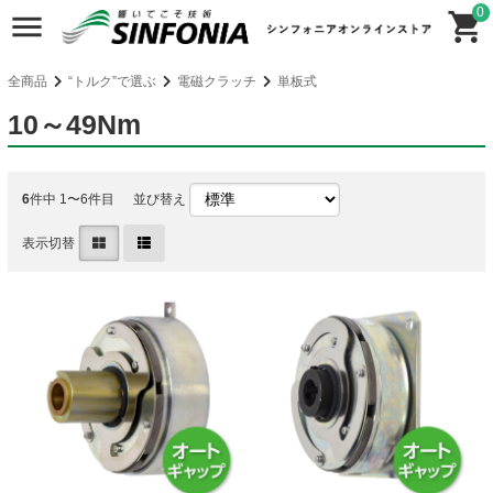
0
全商品
“トルク”で選ぶ
電磁クラッチ
単板式
10～49Nm
6
件中 1〜6件目
並び替え
表示切替