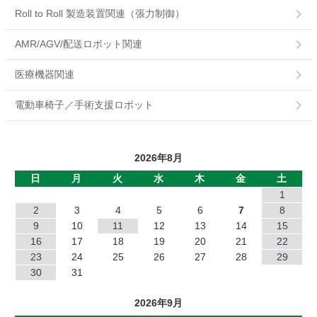
ERS-A
Roll to Roll 製造装置関連（張力制御）
POC
AMR/AGV/配送ロボット関連
POB
医療機器関連
PMC
電動車椅子／手術支援ロボット
PMB
2026年8月
PB
日
月
火
水
木
金
土
MHワンショット
1
2
3
4
5
6
7
8
EMP
9
10
11
12
13
14
15
16
17
18
19
20
21
22
DMP
23
24
25
26
27
28
29
30
31
NC
2026年9月
NB