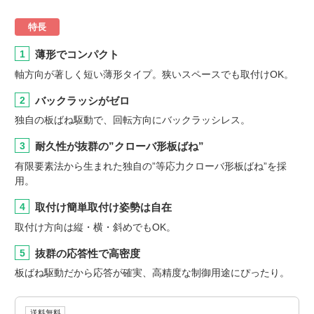
特長
1
薄形でコンパクト
軸方向が著しく短い薄形タイプ。狭いスペースでも取付けOK。
2
バックラッシがゼロ
独自の板ばね駆動で、回転方向にバックラッシレス。
3
耐久性が抜群の”クローバ形板ばね”
有限要素法から生まれた独自の”等応力クローバ形板ばね”を採
用。
4
取付け簡単取付け姿勢は自在
取付け方向は縦・横・斜めでもOK。
5
抜群の応答性で高密度
板ばね駆動だから応答が確実、高精度な制御用途にぴったり。
送料無料