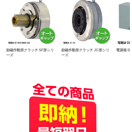
励磁作動形クラッチ SF形シリ
励磁作動形クラッチ JC形シリ
電源箱 D
ーズ
ーズ