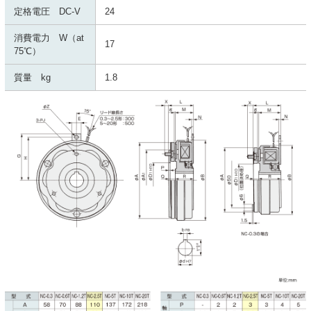
定格電圧 DC-V
24
消費電力 W（at
17
75℃）
質量 kg
1.8