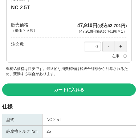
NC-2.5T
販売価格
47,910円
(税込52,701円)
（単価 × 入数）
（
47,910円
×
1
）
(税込52,701円)
注文数
在庫
〇
※税込価格は目安です。最終的な消費税額は税抜合計額から計算されるた
め、変動する場合があります。
カートに入れる
仕様
型式
NC-2.5T
静摩擦トルク Nm
25