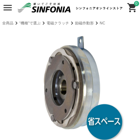
0
全商品
“機種”で選ぶ
電磁クラッチ
励磁作動形
NC