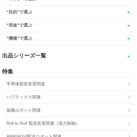
“目的”で選ぶ
“用途”で選ぶ
“機種”で選ぶ
出品シリーズ一覧
SBR
特集
SBR超小形
半導体製造装置関連
SBM
ハプティクス関連
ERS-L
協働ロボット関連
ERS-A
Roll to Roll 製造装置関連（張力制御）
POC
AMR/AGV/配送ロボット関連