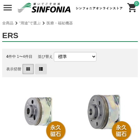
0
全商品
“用途”で選ぶ
医療・福祉機器
ERS
4
件中 1〜4件目
並び替え
表示切替