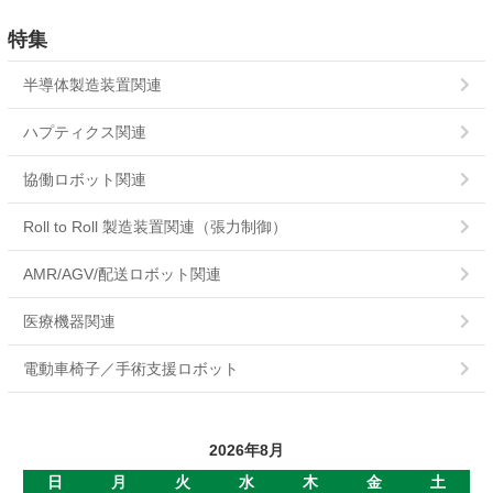
SBR
特集
SBR超小形
半導体製造装置関連
SBM
ハプティクス関連
ERS-L
協働ロボット関連
ERS-A
Roll to Roll 製造装置関連（張力制御）
POC
AMR/AGV/配送ロボット関連
POB
医療機器関連
PMC
電動車椅子／手術支援ロボット
PMB
2026年8月
PB
日
月
火
水
木
金
土