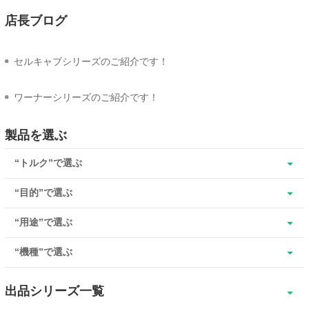
店長ブログ
セルキャブシリーズのご紹介です！
ワーナーシリーズのご紹介です！
製品を選ぶ
“トルク”で選ぶ
“目的”で選ぶ
“用途”で選ぶ
“機種”で選ぶ
出品シリーズ一覧