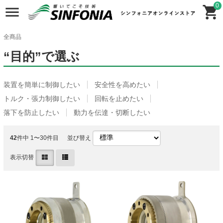
0
全商品
“目的”で選ぶ
装置を簡単に制御したい
安全性を高めたい
トルク・張力制御したい
回転を止めたい
落下を防止したい
動力を伝達・切断したい
42
件中 1〜30件目
並び替え
表示切替