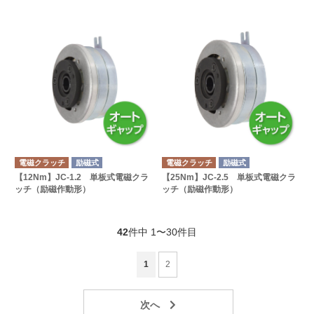
電磁クラッチ
励磁式
電磁クラッチ
励磁式
【12Nm】JC-1.2 単板式電磁クラ
【25Nm】JC-2.5 単板式電磁クラ
ッチ（励磁作動形）
ッチ（励磁作動形）
42
件中 1〜30件目
1
2