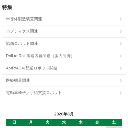
SBR
特集
SBR超小形
半導体製造装置関連
SBM
ハプティクス関連
ERS-L
協働ロボット関連
ERS-A
Roll to Roll 製造装置関連（張力制御）
POC
AMR/AGV/配送ロボット関連
POB
医療機器関連
PMC
電動車椅子／手術支援ロボット
PMB
2026年8月
PB
日
月
火
水
木
金
土
MHワンショット