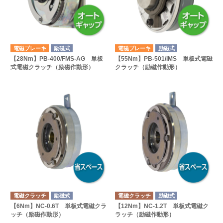
電磁ブレーキ
励磁式
電磁ブレーキ
励磁式
【28Nm】PB-400/FMS-AG 単板
【55Nm】PB-501/IMS 単板式電磁
式電磁クラッチ（励磁作動形）
クラッチ（励磁作動形）
電磁クラッチ
励磁式
電磁クラッチ
励磁式
【6Nm】NC-0.6T 単板式電磁クラ
【12Nm】NC-1.2T 単板式電磁ク
ッチ（励磁作動形）
ラッチ（励磁作動形）