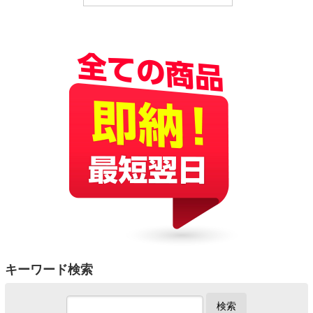
キーワード検索
検索