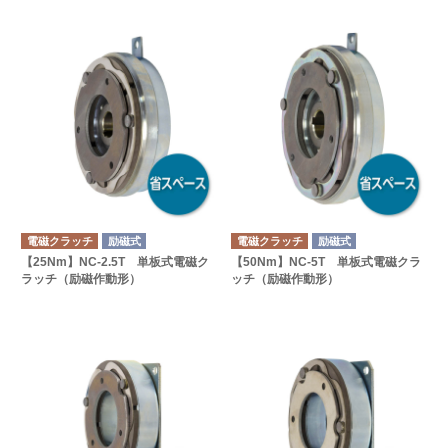
電磁クラッチ
励磁式
電磁クラッチ
励磁式
【25Nm】NC-2.5T 単板式電磁ク
【50Nm】NC-5T 単板式電磁クラ
ラッチ（励磁作動形）
ッチ（励磁作動形）