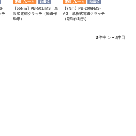
電磁ブレーキ
励磁式
電磁ブレーキ
励磁式
S-
【55Nm】PB-501/IMS 単
【7Nm】PB-260/FMS-
ッチ
板式電磁クラッチ（励磁作
AG 単板式電磁クラッチ
動形）
（励磁作動形）
3
件中 1〜3件目