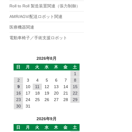
POC
Roll to Roll 製造装置関連（張力制御）
POB
AMR/AGV/配送ロボット関連
PMC
医療機器関連
PMB
電動車椅子／手術支援ロボット
PB
MHワンショット
EMP
2026年8月
DMP
日
月
火
水
木
金
土
1
NC
2
3
4
5
6
7
8
NB
9
10
11
12
13
14
15
JC
16
17
18
19
20
21
22
23
24
25
26
27
28
29
EP
30
31
TZ
2026年9月
TO
日
月
火
水
木
金
土
SF