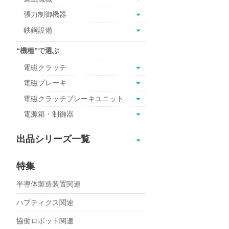
張力制御機器
鉄鋼設備
“機種”で選ぶ
電磁クラッチ
電磁ブレーキ
電磁クラッチブレーキユニット
電源箱・制御器
出品シリーズ一覧
SBR
特集
SBR超小形
半導体製造装置関連
SBM
ERS-L
ハプティクス関連
ERS-A
協働ロボット関連