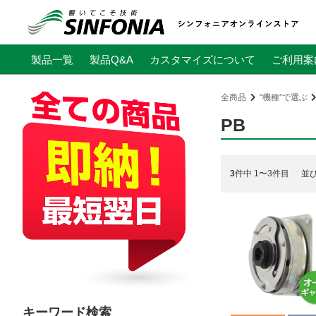
製品一覧
製品Q&A
カスタマイズについて
ご利用案
全商品
“機種”で選ぶ
PB
3
件中 1〜3件目
並
キーワード検索