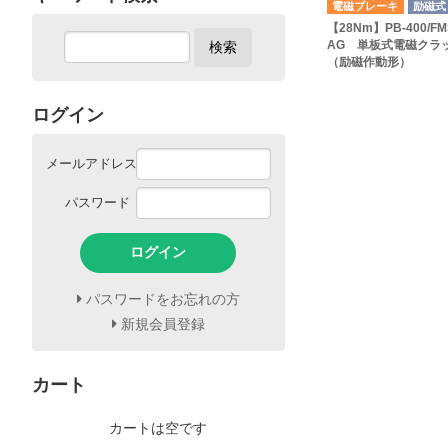
電磁ブレーキ
励磁式
【28Nm】PB-400/FM
AG 単板式電磁クラ
検索
（励磁作動形）
ログイン
メールアドレス
パスワード
ログイン
パスワードをお忘れの方
新規会員登録
カート
カートは空です